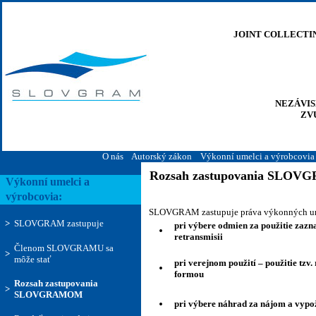
JOINT COLLECTI
NEZÁVI
ZV
O nás
Autorský zákon
Výkonní umelci a výrobcovia
Rozsah zastupovania SLO
Výkonní umelci a
výrobcovia:
SLOVGRAM zastupuje práva výkonných umel
>
SLOVGRAM zastupuje
pri výbere odmien za použitie zaz
·
retransmisii
Členom SLOVGRAMU sa
>
môže stať
pri verejnom použití – použitie tzv
·
formou
Rozsah zastupovania
>
SLOVGRAMOM
·
pri výbere náhrad za nájom a vyp