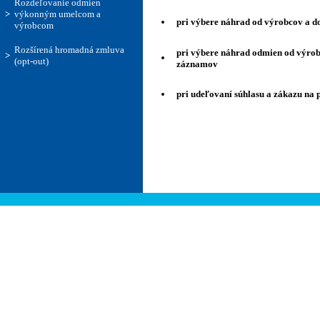
Rozdeľovanie odmien
>
výkonným umelcom a
·
pri výbere náhrad od výrobcov a 
výrobcom
Rozšírená hromadná zmluva
pri výbere náhrad odmien od výro
·
>
(opt-out)
záznamov
·
pri udeľovaní súhlasu a zákazu n